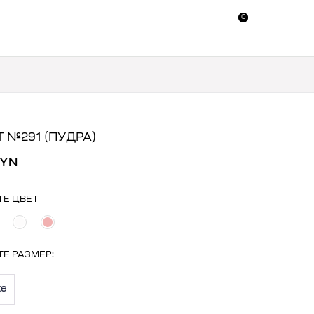
0
0
 №291 (ПУДРА)
BYN
ТЕ ЦВЕТ
ТЕ
РАЗМЕР
:
ze