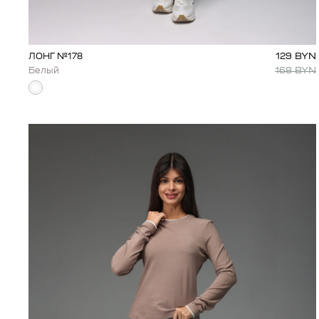
129
BYN
ЛОНГ №178
168
BYN
Белый