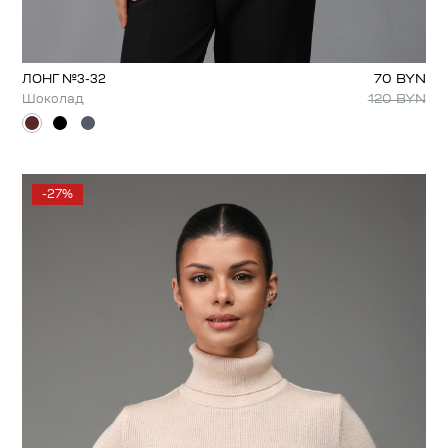
70
BYN
ЛОНГ №3-32
120
BYN
Шоколад
-27%