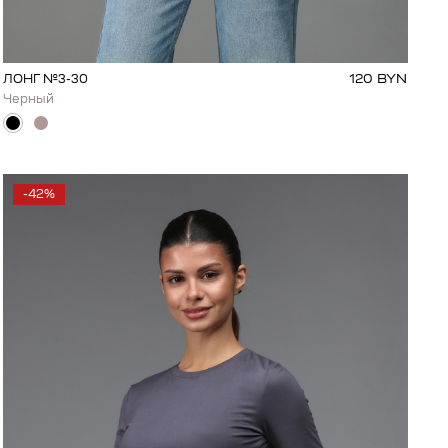
120
BYN
ЛОНГ №3-30
Черный
-42%