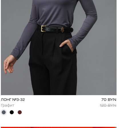
70
BYN
ЛОНГ №3-32
120
BYN
Графит