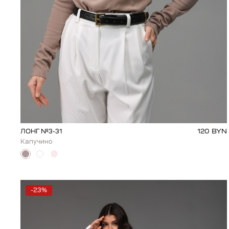
120
BYN
ЛОНГ №3-31
Капучино
-23%