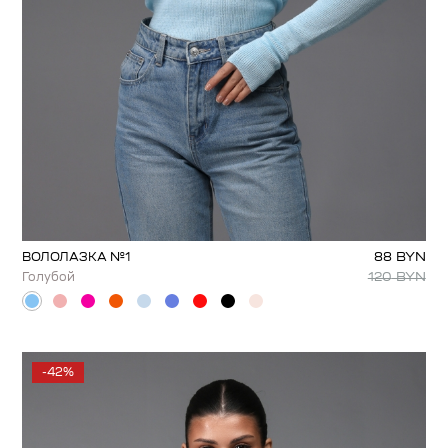
88
BYN
ВОЛОЛАЗКА №1
120
BYN
Голубой
-42%