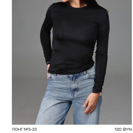
120
BYN
ЛОНГ №3-33