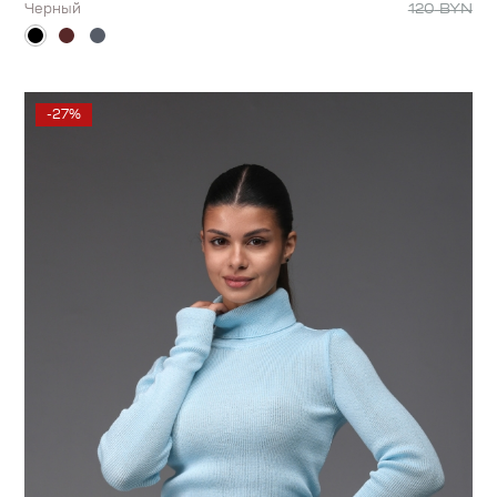
120
BYN
Черный
-27%