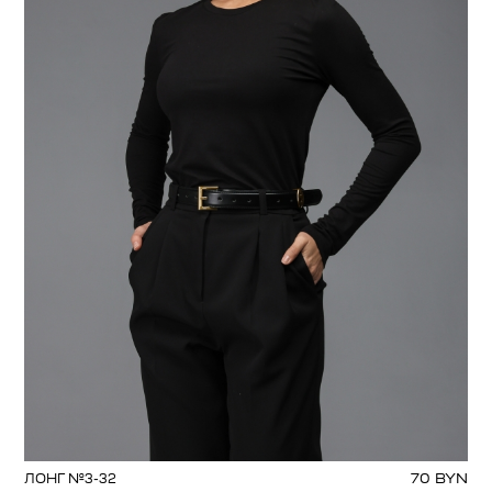
70
BYN
ЛОНГ №3-32