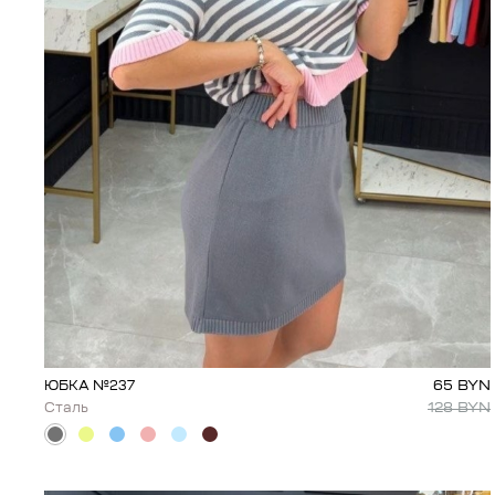
65
BYN
ЮБКА №237
128
BYN
Сталь