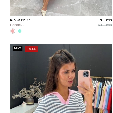
78
BYN
ЮБКА №177
138
BYN
Розовый
NEW
-49%