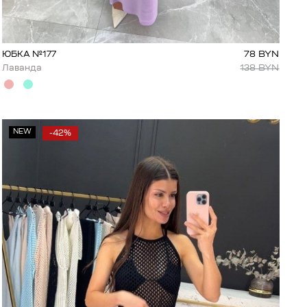
78
BYN
ЮБКА №177
138
BYN
Лаванда
NEW
-42%