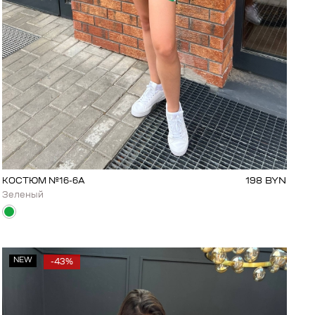
198
BYN
КОСТЮМ №16-6А
Зеленый
NEW
-43%