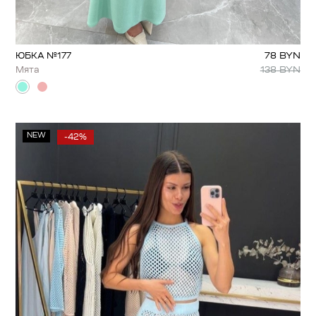
78
BYN
ЮБКА №177
138
BYN
Мята
NEW
-42%