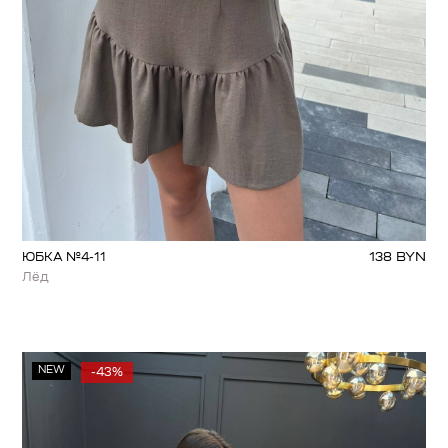
138
BYN
ЮБКА №4-11
Лёд
NEW
-43%