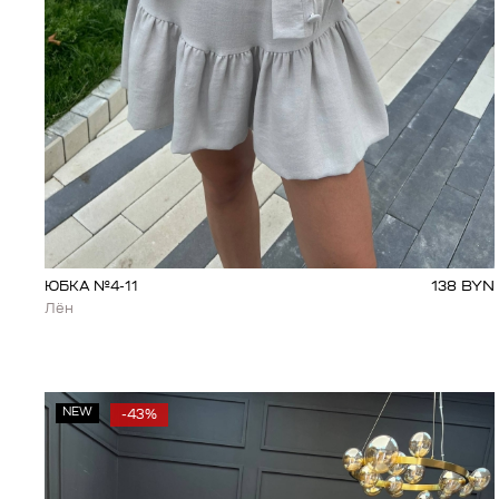
138
BYN
ЮБКА №4-11
Лён
NEW
-43%