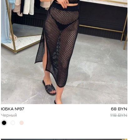
68
BYN
ЮБКА №97
118
BYN
Черный