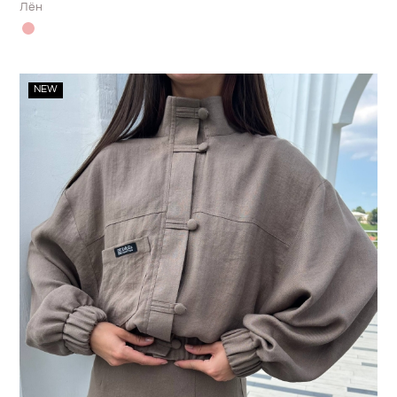
Лён
NEW