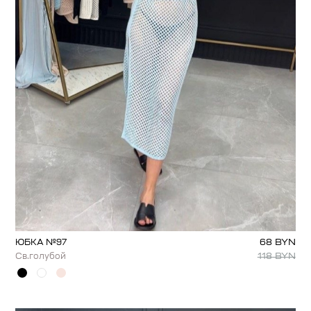
68
BYN
ЮБКА №97
118
BYN
Св.голубой