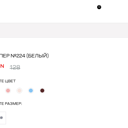
0
0
ЕР №224 (БЕЛЫЙ)
YN
128
ТЕ ЦВЕТ
ТЕ
РАЗМЕР
:
ze