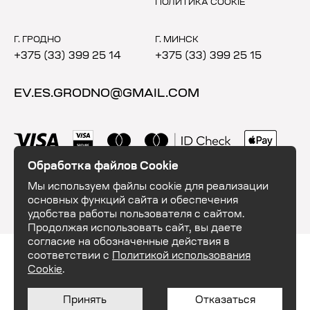
ПОЛИТИКА COOKIE
Г. ГРОДНО
Г. МИНСК
+375 (33) 399 25 14
+375 (33) 399 25 15
EV.ES.GRODNO@GMAIL.COM
Обработка файлов Cookie
Мы используем файлы cookie для реализации
основных функций сайта и обеспечения
удобства работы пользователя с сайтом.
Продолжая использовать сайт, вы даете
согласие на обозначенные действия в
ООО "ЕвэндЕс". УНП 591035684. 230003, Республика Беларусь, г. Гродно,
соответствии с
Политикой использования
шоссе Озёрское 16. Свидетельство о государственной регистрации
№591035684, выдано Гродненским городским исполнительным
Cookie
.
комитетом 28.10.2020г. Интернет-магазин зарегистрирован в Торговом
реестре Республики Беларусь 26.02.2024 №574959.
Принять
Отказаться
© 2026 ООО "ЕвэндЕс"