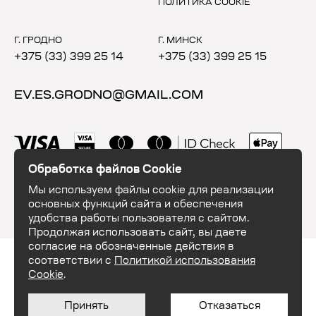
ПОЛИТИКА COOKIE
Г. ГРОДНО
Г. МИНСК
+375 (33) 399 25 14
+375 (33) 399 25 15
EV.ES.GRODNO@GMAIL.COM
Обработка файлов Cookie
Мы используем файлы cookie для реализации
основных функций сайта и обеспечения
удобства работы пользователя с сайтом.
Продолжая использовать сайт, вы даете
согласие на обозначенные действия в
ООО "ЕвэндЕс". УНП 591035684. 230003, Республика Беларусь, г. Гродно,
соответствии с
Политикой использования
шоссе Озёрское 16. Свидетельство о государственной регистрации
№591035684, выдано Гродненским городским исполнительным
Cookie
.
комитетом 28.10.2020г. Интернет-магазин зарегистрирован в Торговом
реестре Республики Беларусь 26.02.2024 №574959.
Принять
Отказаться
© 2026 ООО "ЕвэндЕс"