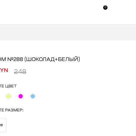
0
0
М №288 (ШОКОЛАД+БЕЛЫЙ)
BYN
248
ТЕ ЦВЕТ
ТЕ
РАЗМЕР
:
ze