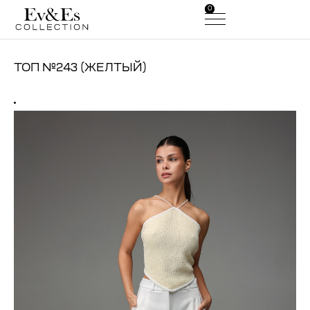
0
0
ТОП №243 (ЖЕЛТЫЙ)