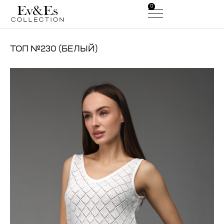
0
0
ТОП №230 (БЕЛЫЙ)