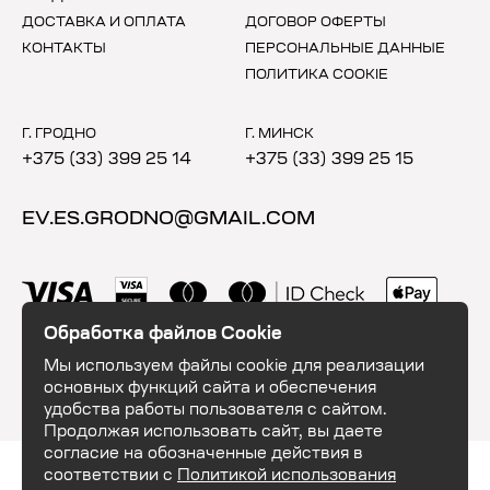
ДОСТАВКА И ОПЛАТА
ДОГОВОР ОФЕРТЫ
КОНТАКТЫ
ПЕРСОНАЛЬНЫЕ ДАННЫЕ
ПОЛИТИКА COOKIE
Г. ГРОДНО
Г. МИНСК
+375 (33) 399 25 14
+375 (33) 399 25 15
EV.ES.GRODNO@GMAIL.COM
Обработка файлов Cookie
Мы используем файлы cookie для реализации
основных функций сайта и обеспечения
удобства работы пользователя с сайтом.
Продолжая использовать сайт, вы даете
согласие на обозначенные действия в
ООО "ЕвэндЕс". УНП 591035684. 230003, Республика Беларусь, г. Гродно,
соответствии с
Политикой использования
шоссе Озёрское 16. Свидетельство о государственной регистрации