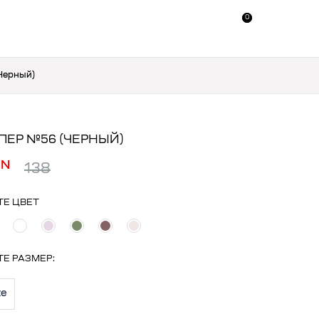
0
0
Черный)
ЕР №56 (ЧЕРНЫЙ)
YN
138
ТЕ ЦВЕТ
ТЕ
РАЗМЕР
:
ze