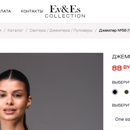
ПЛАТА
КОНТАКТЫ
я
/
Каталог
/
Свитера / Джемпера / Пуловеры
/
Джемпер №56 (
ДЖЕМП
88
B
ВЫБЕРИ
ВЫБЕРИ
One si