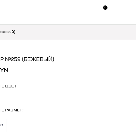
0
0
ежевый)
Р №259 (БЕЖЕВЫЙ)
BYN
ТЕ ЦВЕТ
ТЕ
РАЗМЕР
:
ze