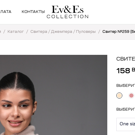
ПЛАТА
КОНТАКТЫ
я
/
Каталог
/
Свитера / Джемпера / Пуловеры
/
Свитер №259 (Б
СВИТЕ
158
ВЫБЕРИ
ВЫБЕРИ
One si