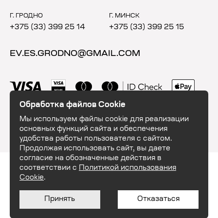
Г. ГРОДНО
Г. МИНСК
+375 (33) 399 25 14
+375 (33) 399 25 15
EV.ES.GRODNO@GMAIL.COM
Обработка файлов Cookie
Мы используем файлы cookie для реализации
основных функций сайта и обеспечения
удобства работы пользователя с сайтом.
Продолжая использовать сайт, вы даете
согласие на обозначенные действия в
ООО "ЕвэндЕс". УНП 591035684. 230003, Республика Беларусь, г. Гродно,
соответствии с
Политикой использования
шоссе Озёрское 16. Свидетельство о государственной регистрации
№591035684, выдано Гродненским городским исполнительным
Cookie
.
комитетом 28.10.2020г. Интернет-магазин зарегистрирован в Торговом
реестре Республики Беларусь 26.02.2024 №574959.
Принять
Отказаться
© 2026 ООО "ЕвэндЕс"
%
%
Разработка сайта
-
СКИДКА 5%