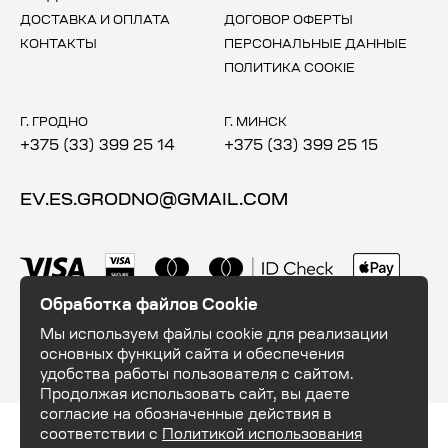
ДОСТАВКА И ОПЛАТА
ДОГОВОР ОФЕРТЫ
КОНТАКТЫ
ПЕРСОНАЛЬНЫЕ ДАННЫЕ
ПОЛИТИКА COOKIE
Г. ГРОДНО
Г. МИНСК
+375 (33) 399 25 14
+375 (33) 399 25 15
EV.ES.GRODNO@GMAIL.COM
Обработка файлов Cookie
Мы используем файлы cookie для реализации
основных функций сайта и обеспечения
удобства работы пользователя с сайтом.
Продолжая использовать сайт, вы даете
согласие на обозначенные действия в
ООО "ЕвэндЕс". УНП 591035684. 230003, Республика Беларусь, г. Гродно,
соответствии с
Политикой использования
шоссе Озёрское 16. Свидетельство о государственной регистрации