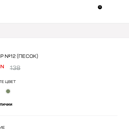
0
0
Р №12 (ПЕСОК)
YN
138
ТЕ ЦВЕТ
аличии
ИЕ