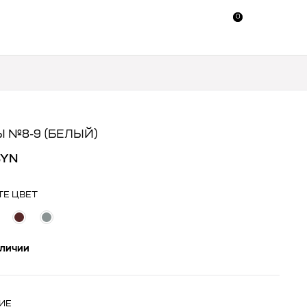
0
0
 №8-9 (БЕЛЫЙ)
BYN
ТЕ ЦВЕТ
аличии
ИЕ