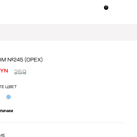
0
0
М №245 (ОРЕХ)
BYN
259
ТЕ ЦВЕТ
аличии
ИЕ