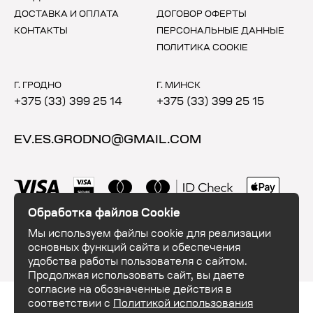
ДОСТАВКА И ОПЛАТА
ДОГОВОР ОФЕРТЫ
КОНТАКТЫ
ПЕРСОНАЛЬНЫЕ ДАННЫЕ
ПОЛИТИКА COOKIE
Г. ГРОДНО
Г. МИНСК
+375 (33) 399 25 14
+375 (33) 399 25 15
EV.ES.GRODNO@GMAIL.COM
Обработка файлов Cookie
Мы используем файлы cookie для реализации
основных функций сайта и обеспечения
удобства работы пользователя с сайтом.
Продолжая использовать сайт, вы даете
согласие на обозначенные действия в
ООО "ЕвэндЕс". УНП 591035684. 230003, Республика Беларусь, г. Гродно,
соответствии с
Политикой использования
шоссе Озёрское 16. Свидетельство о государственной регистрации