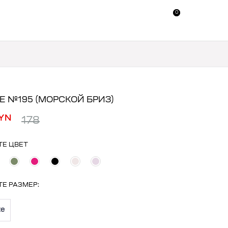
0
0
Е №195 (МОРСКОЙ БРИЗ)
YN
178
ТЕ ЦВЕТ
ТЕ
РАЗМЕР
:
ze