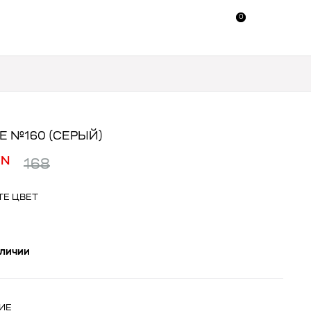
0
0
Е №160 (СЕРЫЙ)
YN
168
ТЕ ЦВЕТ
аличии
ИЕ